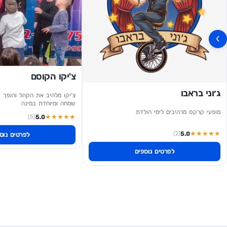
›
צ'יקו הקוסם
ג׳וני בראבו
צ'יקו מלהיב את הקהל והופך כל
שמחה ומיוחדת במינה
מופעי קרקס מרהיבים לימי הולדת
★
★
★
★
★
(5)
5.0
★
★
★
★
★
(2)
5.0
לפרטים נוס
לפרטים נוספים