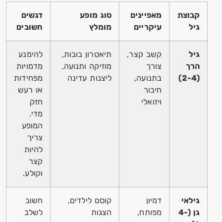
קבוצת
מאפיינים
סוג מופע
דגשים
גיל
עיקריים
מומלץ
חשובים
גיל
קשב קצר,
תיאטרון בובות,
להימנע
הרך
צורך
מוזיקה ותנועה,
מדמויות
(2-4)
בתנועה,
ליצנות עדינה
מפחידות
חיבור
או רעש
ויזואלי
חזק
מדי.
המופע
צריך
להיות
קצר
וקולע.
גילאי
דמיון
קוסם לילדים,
חשוב
גן (4-
מפותח,
הצגות
לשלב