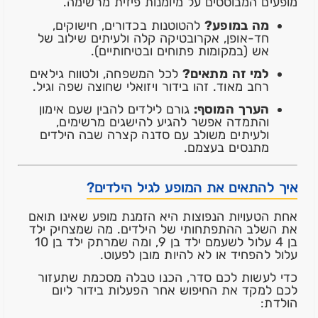
מופעים המבוססים על מיומנות פיזית מרשימה.
מה במופע?
להטוטנות בכדורים, חישוקים,
חד-אופן, אקרובטיקה קלה ולעיתים שילוב של
אש (במקומות פתוחים ובטיחותיים).
למי זה מתאים?
לכל המשפחה, ולטווח גילאים
רחב מאוד. זהו בידור ויזואלי שחוצה שפה וגיל.
הערך המוסף:
גורם לילדים להבין שעם אימון
והתמדה אפשר להגיע להישגים מרשימים,
ולעיתים משולב עם סדנה קצרה שבה הילדים
מתנסים בעצמם.
איך להתאים את המופע לגיל הילדים?
אחת הטעויות הנפוצות היא הזמנת מופע שאינו תואם
את השלב ההתפתחותי של הילדים. מה שמצחיק ילד
בן 4 עלול לשעמם ילד בן 9, ומה שמרתק ילד בן 10
עלול להפחיד או לא להיות מובן לפעוט.
כדי לעשות לכם סדר, הכנו טבלה מסכמת שתעזור
לכם למקד את החיפוש אחר הפעלות בידור ליום
הולדת: