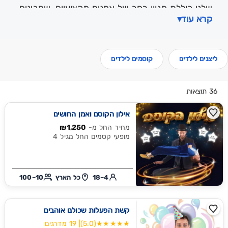
שלנו כוללת מגוון רחב של אמנים מקצועיים, שמבינים
קרא עוד
▾
בדיוק איך לרתק ולשמח ילדים. החל מלהטוטנים
ומופעי קסמים שגורמים לכל ילד להישאר עם הפה
פתוח. ליצנים שמכניסים אווירה שמחה וצבעונית,
ליצנים לילדים
קוסמים לילדים
הפעלות נסיכות וחד קרן,ועד מופעי סטנד-אפ לילדים.
בעזרת המערכת החכמה של פלאןלי תוכלו לבחור
36 תוצאות
הפעלות בידור לימי הולדת לפי גיל, אזור ותקציב,
אילון הקוסם ואמן החושים
ולהזמין בלחיצה את המופע המושלם למסיבה.
מחיר החל מ-
₪1,250
מופעי קסמים החל מגיל 4
4–18
כל הארץ
10–100
קשת הפעלות שכולנו אוהבים
★★★★★
(5.0)
| 19 מדרגים