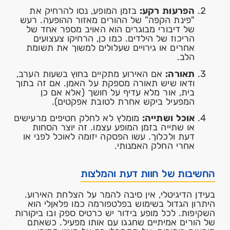
הפרעות רקע:
בזמן המופע, נסו להרחיק את
"פינת הקפה" של ההורים מאזור ההופעה. רעש
של דיבורי מבוגרים הוא האויב מספר אחד של
הריכוז של הילדים. כמו כן, הרחיקו צעצועים
אחרים או גירויים שעלולים למשוך את תשומת
הלב.
תאורה:
אם האירוע מתקיים בחוץ בשעות הערב,
ודאו שיש תאורה מספקת על האמן. אם זה בתוך
בית, אור מלא עדיף על חושך (אלא אם כן
המפעיל ביקש אחרת לטובת אפקטים).
אוכל ושתייה:
מומלץ לא לחלק חטיפים מרעישים
או שתייה בזמן המופע עצמו. זה יוצר הסחות
דעת ולכלוך. עשו הפסקה יזומה לאוכל לפני או
אחרי החלק האמנותי.
החשיבות של חוות דעת והמלצות
בעידן הדיגיטלי, אין סיבה להמר על הצלחת האירוע.
היתרון הגדול בשימוש בפלטפורמה כמו פלאןלי הוא
השקיפות. לכל מופע בידור יש כרטיס ספק ובו ביקורות
של הורים אמיתיים שחגגו עם אותו מפעיל. כשאתם