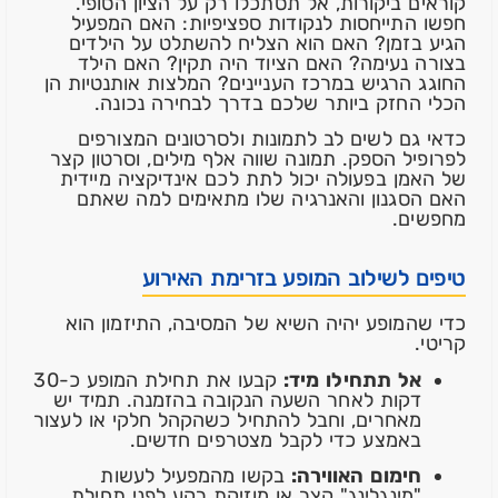
קוראים ביקורות, אל תסתכלו רק על הציון הסופי.
חפשו התייחסות לנקודות ספציפיות: האם המפעיל
הגיע בזמן? האם הוא הצליח להשתלט על הילדים
בצורה נעימה? האם הציוד היה תקין? האם הילד
החוגג הרגיש במרכז העניינים? המלצות אותנטיות הן
הכלי החזק ביותר שלכם בדרך לבחירה נכונה.
כדאי גם לשים לב לתמונות ולסרטונים המצורפים
לפרופיל הספק. תמונה שווה אלף מילים, וסרטון קצר
של האמן בפעולה יכול לתת לכם אינדיקציה מיידית
האם הסגנון והאנרגיה שלו מתאימים למה שאתם
מחפשים.
טיפים לשילוב המופע בזרימת האירוע
כדי שהמופע יהיה השיא של המסיבה, התיזמון הוא
קריטי.
אל תתחילו מיד:
קבעו את תחילת המופע כ-30
דקות לאחר השעה הנקובה בהזמנה. תמיד יש
מאחרים, וחבל להתחיל כשהקהל חלקי או לעצור
באמצע כדי לקבל מצטרפים חדשים.
חימום האווירה:
בקשו מהמפעיל לעשות
"מינגלינג" קצר או מוזיקת רקע לפני תחילת