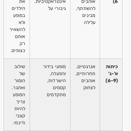
6)
אוהבים
אינטראקטיביות,
את
להשתתף,
גיבורי על
הילדים
מבינים
במופע
עלילה
ולא
להשאיר
אותם
רק
כצופים.
כיתות
אנרגטיים,
מופעי בידור
שילוב
א'-ג'
תחרותיים,
והפעלה,
של
(6-9)
אוהבים
הישרדות,
הומור
לצחוק
קסמים
ואתגר.
מתקדמים
המופע
צריך
להיות
קצבי
ודינמי.