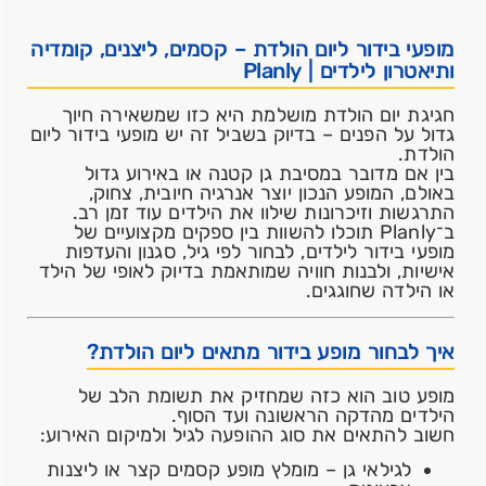
מופעי בידור ליום הולדת – קסמים, ליצנים, קומדיה
ותיאטרון לילדים | Planly
חגיגת יום הולדת מושלמת היא כזו שמשאירה חיוך
גדול על הפנים – בדיוק בשביל זה יש מופעי בידור ליום
הולדת.
בין אם מדובר במסיבת גן קטנה או באירוע גדול
באולם, המופע הנכון יוצר אנרגיה חיובית, צחוק,
התרגשות וזיכרונות שילוו את הילדים עוד זמן רב.
ב־Planly תוכלו להשוות בין ספקים מקצועיים של
מופעי בידור לילדים, לבחור לפי גיל, סגנון והעדפות
אישיות, ולבנות חוויה שמותאמת בדיוק לאופי של הילד
או הילדה שחוגגים.
איך לבחור מופע בידור מתאים ליום הולדת?
מופע טוב הוא כזה שמחזיק את תשומת הלב של
הילדים מהדקה הראשונה ועד הסוף.
חשוב להתאים את סוג ההופעה לגיל ולמיקום האירוע:
לגילאי גן – מומלץ מופע קסמים קצר או ליצנות