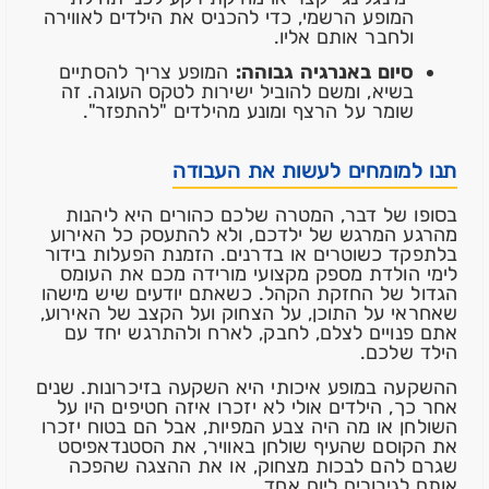
המופע הרשמי, כדי להכניס את הילדים לאווירה
ולחבר אותם אליו.
סיום באנרגיה גבוהה:
המופע צריך להסתיים
בשיא, ומשם להוביל ישירות לטקס העוגה. זה
שומר על הרצף ומונע מהילדים "להתפזר".
תנו למומחים לעשות את העבודה
בסופו של דבר, המטרה שלכם כהורים היא ליהנות
מהרגע המרגש של ילדכם, ולא להתעסק כל האירוע
בלתפקד כשוטרים או בדרנים. הזמנת הפעלות בידור
לימי הולדת מספק מקצועי מורידה מכם את העומס
הגדול של החזקת הקהל. כשאתם יודעים שיש מישהו
שאחראי על התוכן, על הצחוק ועל הקצב של האירוע,
אתם פנויים לצלם, לחבק, לארח ולהתרגש יחד עם
הילד שלכם.
ההשקעה במופע איכותי היא השקעה בזיכרונות. שנים
אחר כך, הילדים אולי לא יזכרו איזה חטיפים היו על
השולחן או מה היה צבע המפיות, אבל הם בטוח יזכרו
את הקוסם שהעיף שולחן באוויר, את הסטנדאפיסט
שגרם להם לבכות מצחוק, או את ההצגה שהפכה
אותם לגיבורים ליום אחד.