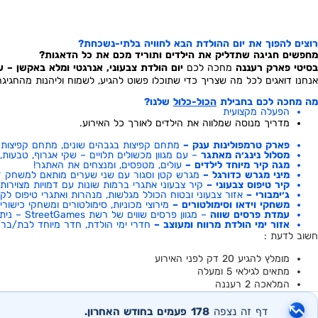
רוצים להפוך את יום ההולדת הבא
לחוויה בלתי-נשכחת?
מחפשים חגיגה שתדליק את הילדים ותוריד מכם את כל הדאגות?
בסיטי פארק רעננה
מחכה לכם
יום הולדת צבעוני, אנרגטי ומלא באקשן – עם
אנחנו דואגים לכל מה שצריך כדי שתוכלו פשוט להגיע, לשמוח וליהנות מהחגיגה
מה מחכה לכם
בחבילת
הכול-כלול
שלנו?
הפעלה מקצועית
מדריך מנוסה שמלווה את הילדים לאורך כל האירוע.
פארק טרמפולינות ענק –
מתחם קפיצות בגבהים שונים, מתחם קפיצות ע
מסלול נינג׳ה מאתגר
– עם מגוון מכשולים תלויים – שקי אגרוף, טבעות,
מגה קיר
מיוחד לילדים –
עולים, מטפסים, ומנצחים את האתגר!
מיני מגרש כדורגל –
מגרש קטן וסגור עם שני שערים מותאם למשחק זוגי ועד 4
קיר טיפוס צבעוני –
קיר צבעוני אתגרי ברמות שונות עם דמויות מצוירות
ג׳ימבורי –
אזור צבעוני ובטוח הכולל מגלשות, מנהרות ואתגרי טיפוס לק
משחקי וידאו וסימולטורים –
מירוצי מכוניות, סימולטורים ומשחקי כישור
עמדת פרסים שווה
– מגוון פרסים שווים של רשת StreetGames – ניתנים למימוש לפי כרטיסיות הזכייה האישיים במשחקי הווידאו.
אזור ימי הולדת מרווח ומעוצב –
חדרי ימי הולדת, חדר מיוחד לבת/בר מצ
חשוב לדעת :
מומלץ להגיע 20 דק לפני האירוע
מתאים לגילאי 5 ומעלה
המלאכה 2 רעננה
דף זה נצפה
178
פעמים בחודש האחרון.