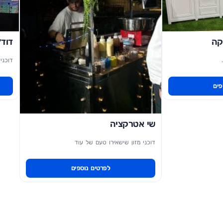
קה
דוד׳
דוכני 
פים
שי אטרקציה
דוכני מזון שישאירו טעם של עוד
לפרטים נוספים